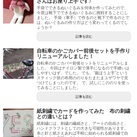
さんはお座り上手です♪
手袋でできるぬいぐるみを何体か作ってみたので、
今度は靴下でできるぬいぐるみに挑戦することにし
ました。 手袋（軍手）で作るのと靴下で作るのとで
は、ぬいぐるみの作り方はどう変わってくるのでし
ょうか？
記事を読む
自転車のかごカバー前後セットを手作り
リニューアルしました！
自転車のかごカバー前後セットをリニューアルしま
した。 今回はナイロン製で薄手になるので手縫いは
しやすいはず、でした。 でも、”裁ほう上手”という
スティック状の布用ののりをたまたまユザワヤで見
つけてしまったのです。 で、試しにこののりを使っ
てみることにしました。
記事を読む
紙刺繍でカードを作ってみた 布の刺繍
との違いとは？
紙刺繍には、刺繍の繊細さと、アートの自由さと、
ハンドクラフトとしての大きな可能性があります。
糸と針と紙さえあれば手軽に始められる紙刺繍で自