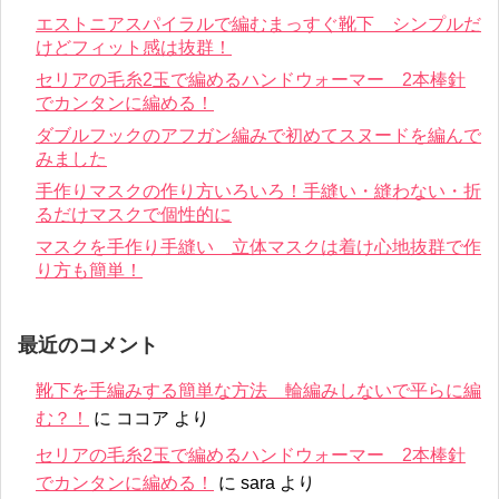
エストニアスパイラルで編むまっすぐ靴下 シンプルだ
けどフィット感は抜群！
セリアの毛糸2玉で編めるハンドウォーマー 2本棒針
でカンタンに編める！
ダブルフックのアフガン編みで初めてスヌードを編んで
みました
手作りマスクの作り方いろいろ！手縫い・縫わない・折
るだけマスクで個性的に
マスクを手作り手縫い 立体マスクは着け心地抜群で作
り方も簡単！
最近のコメント
靴下を手編みする簡単な方法 輪編みしないで平らに編
む？！
に
ココア
より
セリアの毛糸2玉で編めるハンドウォーマー 2本棒針
でカンタンに編める！
に
sara
より