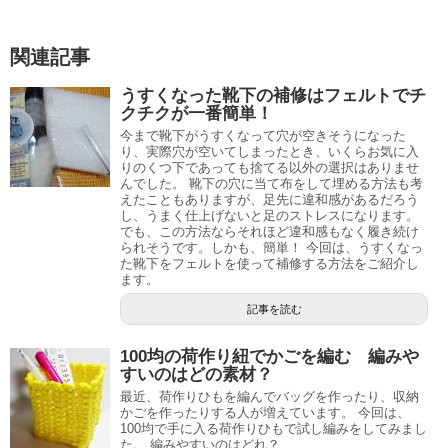
関連記事
うすくなった靴下の補修はフェルトでチ
クチクが一番簡単！
今まで靴下がうすくなって穴が空きそうになった
り、実際穴が空いてしまったとき、いくらお気に入
りのくつ下であっても捨てる以外の選択はありませ
んでした。 靴下の穴に当て布をして埋める方法も考
えたこともありますが、足先に違和感があるだろう
し、うまく仕上げないと足のストレスになります。
でも、この方法ならそれほど違和感もなく履き続け
られそうです。しかも、簡単！ 今回は、うすくなっ
た靴下をフェルトを使って補修する方法をご紹介し
ます。
記事を読む
100均の荷作り紐でかごを編む 編みや
すいのはどの素材？
最近、荷作りひもを編んでバッグを作ったり、収納
かごを作ったりする人が増えています。 今回は、
100均で手に入る荷作りひもで試し編みをしてみまし
た。 編みやすいのはどれ？