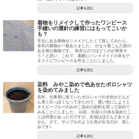
記事を読む
着物をリメイクして作ったワンピース
手縫いの運針の練習にはもってこいか
も？
手元にある着物をリメイクしたくて探してみたら、
単衣の着物が一枚ありました。 かなり着こんだ跡の
ある母の着物です。 単衣なのでほどくのが簡単そ
う！と思い、これで、素敵にハンドメイドの本をテ
キストにワンピースを作ることにしました。
記事を読む
染料 みやこ染めで色あせたポロシャツ
を染めてみました
長年、仕事用に来ていたポロシャツの水色がどんど
ん薄く白っぽくなってきたので、濃い色にしようと
ネイビーブルーのみやこ染めの染料を買って染めて
みることにしました。 以前、生成りの糸を染めたこ
とは何度かあったのですが、生地はほどんどありま
せん。さて、サンプルのような色が出るのか、楽し
みです♪
記事を読む