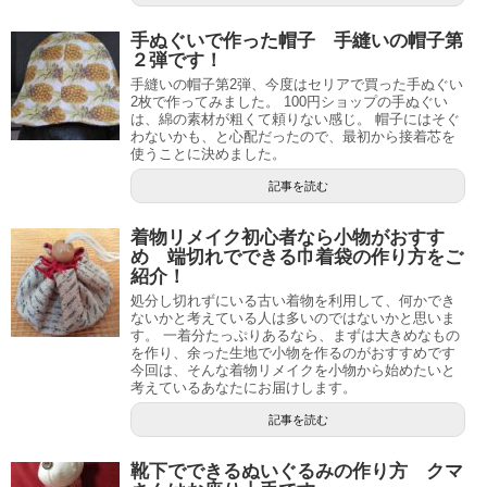
手ぬぐいで作った帽子 手縫いの帽子第
２弾です！
手縫いの帽子第2弾、今度はセリアで買った手ぬぐい
2枚で作ってみました。 100円ショップの手ぬぐい
は、綿の素材が粗くて頼りない感じ。 帽子にはそぐ
わないかも、と心配だったので、最初から接着芯を
使うことに決めました。
記事を読む
着物リメイク初心者なら小物がおすす
め 端切れでできる巾着袋の作り方をご
紹介！
処分し切れずにいる古い着物を利用して、何かでき
ないかと考えている人は多いのではないかと思いま
す。 一着分たっぷりあるなら、まずは大きめなもの
を作り、余った生地で小物を作るのがおすすめです
今回は、そんな着物リメイクを小物から始めたいと
考えているあなたにお届けします。
記事を読む
靴下でできるぬいぐるみの作り方 クマ