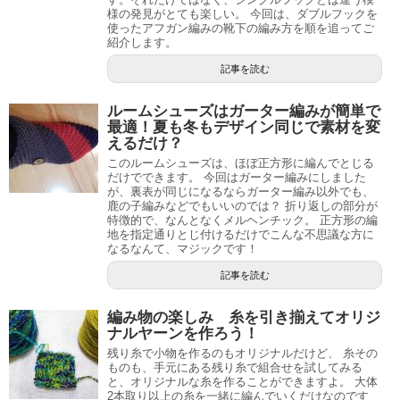
様の発見がとても楽しい。 今回は、ダブルフックを
使ったアフガン編みの靴下の編み方を順を追ってご
紹介します。
記事を読む
ルームシューズはガーター編みが簡単で
最適！夏も冬もデザイン同じで素材を変
えるだけ？
このルームシューズは、ほぼ正方形に編んでとじる
だけでできます。 今回はガーター編みにしました
が、裏表が同じになるならガーター編み以外でも、
鹿の子編みなどでもいいのでは？ 折り返しの部分が
特徴的で、なんとなくメルヘンチック。 正方形の編
地を指定通りとじ付けるだけでこんな不思議な方に
なるなんて、マジックです！
記事を読む
編み物の楽しみ 糸を引き揃えてオリジ
ナルヤーンを作ろう！
残り糸で小物を作るのもオリジナルだけど、 糸その
ものも、手元にある残り糸で組合せを試してみる
と、オリジナルな糸を作ることができますよ。 大体
2本取り以上の糸を一緒に編んでいくだけなのです