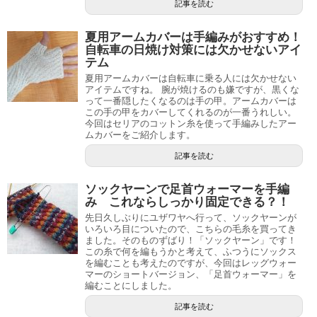
記事を読む
夏用アームカバーは手編みがおすすめ！
自転車の日焼け対策には欠かせないアイ
テム
夏用アームカバーは自転車に乗る人には欠かせない
アイテムですね。 腕が焼けるのも嫌ですが、黒くな
って一番隠したくなるのは手の甲。アームカバーは
この手の甲をカバーしてくれるのが一番うれしい。
今回はセリアのコットン糸を使って手編みしたアー
ムカバーをご紹介します。
記事を読む
ソックヤーンで足首ウォーマーを手編
み これならしっかり固定できる？！
先日久しぶりにユザワヤへ行って、ソックヤーンが
いろいろ目についたので、こちらの毛糸を買ってき
ました。そのものずばり！「ソックヤーン」です！
この糸で何を編もうかと考えて、ふつうにソックス
を編むことも考えたのですが、今回はレッグウォー
マーのショートバージョン、「足首ウォーマー」を
編むことにしました。
記事を読む