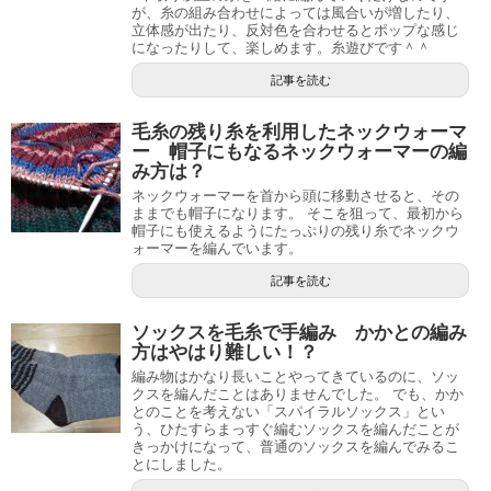
が、糸の組み合わせによっては風合いが増したり、
立体感が出たり、反対色を合わせるとポップな感じ
になったりして、楽しめます。糸遊びです＾＾
記事を読む
毛糸の残り糸を利用したネックウォーマ
ー 帽子にもなるネックウォーマーの編
み方は？
ネックウォーマーを首から頭に移動させると、その
ままでも帽子になります。 そこを狙って、最初から
帽子にも使えるようにたっぷりの残り糸でネックウ
ォーマーを編んでいます。
記事を読む
ソックスを毛糸で手編み かかとの編み
方はやはり難しい！？
編み物はかなり長いことやってきているのに、ソッ
クスを編んだことはありませんでした。 でも、かか
とのことを考えない「スパイラルソックス」とい
う、ひたすらまっすぐ編むソックスを編んだことが
きっかけになって、普通のソックスを編んでみるこ
とにしました。