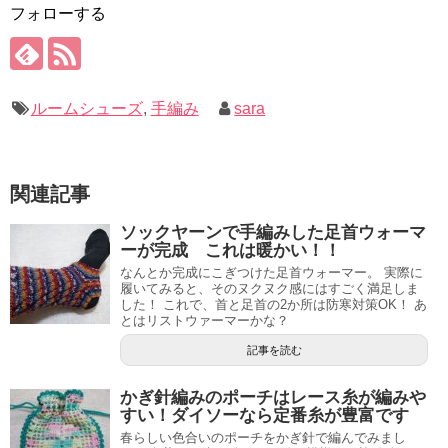
フォローする
ルームシューズ
,
手編み
sara
関連記事
ソックヤーンで手編みした足首ウォーマ
ーが完成 これは暖かい！！
なんとか完成にこぎつけた足首ウォーマー。 実際に
履いてみると、そのヌクヌク感にはすごく満足しま
した！ これで、首と足首の2か所は防寒対策OK！ あ
とはリストウァーマーかな？
記事を読む
かぎ針編みのポーチはレース糸が編みや
すい！ダイソーなら定番糸が豊富です
春らしい色合いのポーチをかぎ針で編んでみまし