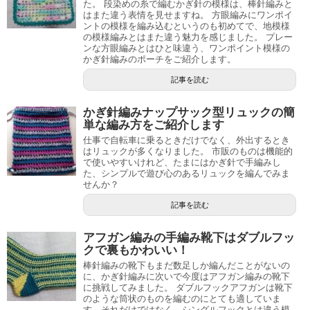
た。 段染めの糸で編むかぎ針の模様は、棒針編みと
はまた違う表情を見せますね。 方眼編みにワンポイ
ントの模様を編み込むというのも初めてで、地模様
の模様編みとはまた違う魅力を感じました。 プレー
ンな方眼編みとはひと味違う、ワンポイント模様の
かぎ針編みのポーチをご紹介します。
記事を読む
かぎ針編みナップサック型リュックの簡
単な編み方をご紹介します
仕事で自転車に乗るときだけでなく、外出するとき
はリュックが多くなりました。 市販のものは機能的
で使いやすいけれど、たまにはかぎ針で手編みし
た、シンプルで遊び心のあるリュックを編んでみま
せんか？
記事を読む
アフガン編みの手編み靴下はダブルフッ
クで裏もかわいい！
棒針編みの靴下もまだ数足しか編んだことがないの
に、かぎ針編みに次いで今度はアフガン編みの靴下
に挑戦してみました。 ダブルフックアフガンは靴下
のような筒状のものを編むのにとても適していま
す。それだけではなく、シングルフックとは違う模